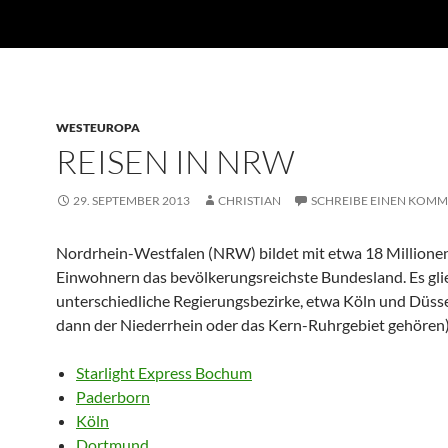
WESTEUROPA
REISEN IN NRW
29. SEPTEMBER 2013
CHRISTIAN
SCHREIBE EINEN KOM
Nordrhein-Westfalen (NRW) bildet mit etwa 18 Millione
Einwohnern das bevölkerungsreichste Bundesland. Es glie
unterschiedliche Regierungsbezirke, etwa Köln und Düss
dann der Niederrhein oder das Kern-Ruhrgebiet gehören)
Starlight Express Bochum
Paderborn
Köln
Dortmund