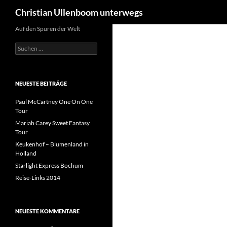
Suchen
Christian Ullenboom unterwegs
Auf den Spuren der Welt
Suche
nach:
NEUESTE BEITRÄGE
Paul McCartney One On One
Tour
Mariah Carey Sweet Fantasy
Tour
Keukenhof – Blumenland in
Holland
Starlight Express Bochum
Reise-Links 2014
NEUESTE KOMMENTARE