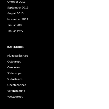
Oktober 2013
September 2013
August 2013
November 2011
Januar 2000
Januar 1999
KATEGORIEN
Fluggesellschaft
Osteuropa
Ozeanien
Südeuropa
Südostasien
Uncategorized
Veranstaltung
Westeuropa