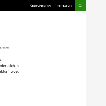
ZUM INHALT SPRINGEN
ÜBER CHRISTIAN
IMPRESSUM
MENTAR
n
dert sich in
eldorf (wozu
.