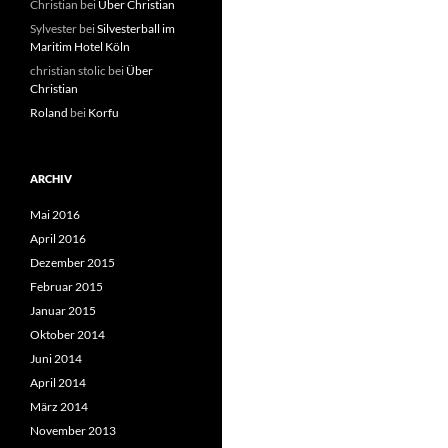
Christian
bei
Über Christian
Sylvester
bei
Silvesterball im
Maritim Hotel Köln
christian stolic
bei
Über
Christian
Roland
bei
Korfu
ARCHIV
Mai 2016
April 2016
Dezember 2015
Februar 2015
Januar 2015
Oktober 2014
Juni 2014
April 2014
März 2014
November 2013